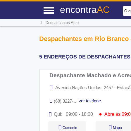
encontra
AC
O q
Despachantes Acre
Despachantes em Rio Branco 
5 ENDEREÇOS DE DESPACHANTES 
Despachante Machado e Acr
Avenida Nações Unidas, 2457 - Estação
ver telefone
(68) 3227-4264
●
Qui:
09:00 - 18:00
Abre ás 09:0
Seg:
09:00 - 18:00
Comente
Mapa
Ter:
09:00 - 18:00