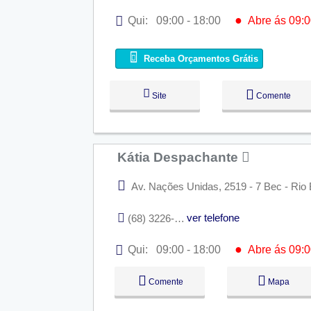
●
Qui:
09:00 - 18:00
Abre ás 09:0
Seg:
09:00 - 18:00
Ter:
09:00 - 18:00
Receba Orçamentos Grátis
Qua:
09:00 - 18:00
●
Qui:
09:00 - 18:00
Abre ás 09
Sex:
09:00 - 18:00
Site
Comente
Sáb:
Fechado
Dom:
Fechado
Kátia Despachante
Av. Nações Unidas, 2519 - 7 Bec - Rio 
ver telefone
(68) 3226-4909
●
Qui:
09:00 - 18:00
Abre ás 09:0
Seg:
09:00 - 18:00
Comente
Mapa
Ter:
09:00 - 18:00
Qua:
09:00 - 18:00
●
Qui:
09:00 - 18:00
Abre ás 09