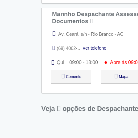
Sex:
09:00 - 18:00
Sáb:
Fechado
Marinho Despachante Assesso
Dom:
Fechado
Documentos
Av. Ceará, s/n - Rio Branco - AC
ver telefone
(68) 4062-6900
●
Qui:
09:00 - 18:00
Abre ás 09:0
Seg:
09:00 - 18:00
Comente
Mapa
Ter:
09:00 - 18:00
Qua:
09:00 - 18:00
●
Qui:
09:00 - 18:00
Abre ás 09
Sex:
09:00 - 18:00
Sáb:
Fechado
Dom:
Fechado
Veja
opções de Despachante