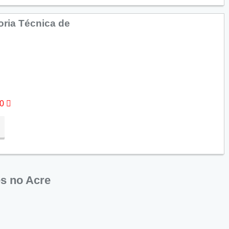
ria Técnica de
0
:00
s no Acre