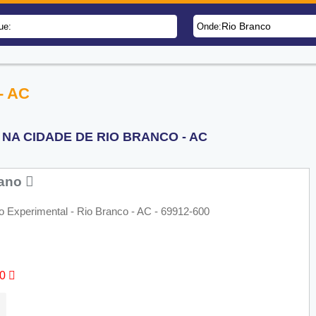
Rio Branco
ue:
Onde:
- AC
NA CIDADE DE RIO BRANCO - AC
eano
 Experimental - Rio Branco - AC - 69912-600
0