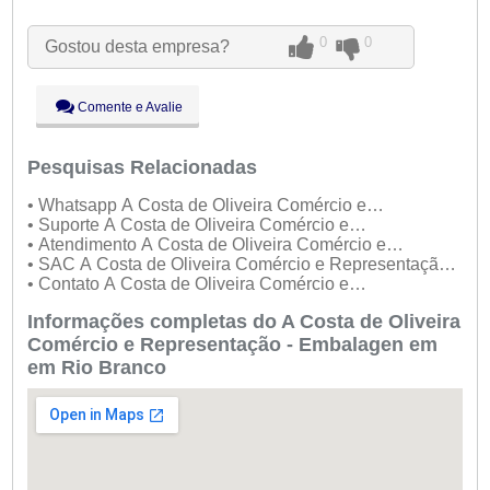
Seg:
09:00 - 18:00
Ter:
09:00 - 18:00
0
0
Gostou desta empresa?
Qua:
09:00 - 18:00
●
Qui:
09:00 - 18:00
Abre ás 09:00
Sex:
09:00 - 18:00
Comente e Avalie
Sáb:
Fechado
Dom:
Fechado
Pesquisas Relacionadas
• Whatsapp A Costa de Oliveira Comércio e
Representação - Embalagen
• Suporte A Costa de Oliveira Comércio e
Representação - Embalagen
• Atendimento A Costa de Oliveira Comércio e
Representação - Embalagen
• SAC A Costa de Oliveira Comércio e Representação -
Embalagen
• Contato A Costa de Oliveira Comércio e
Representação - Embalagen
Informações completas do A Costa de Oliveira
Comércio e Representação - Embalagen em
em Rio Branco