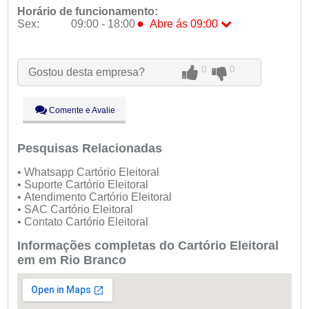
Horário de funcionamento:
●
Sex:
09:00 - 18:00
Abre ás 09:00
Seg:
09:00 - 18:00
Ter:
09:00 - 18:00
0
0
Gostou desta empresa?
Qua:
09:00 - 18:00
Qui:
09:00 - 18:00
●
Sex:
09:00 - 18:00
Abre ás 09:00
Comente e Avalie
Sáb:
Fechado
Dom:
Fechado
Pesquisas Relacionadas
• Whatsapp Cartório Eleitoral
• Suporte Cartório Eleitoral
• Atendimento Cartório Eleitoral
• SAC Cartório Eleitoral
• Contato Cartório Eleitoral
Informações completas do Cartório Eleitoral
em em Rio Branco