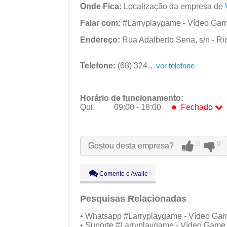
Onde Fica:
Localização da empresa de
Falar com:
#Larryplaygame - Vídeo Ga
Endereço:
Rua Adalberto Sena, s/n - Ri
Telefone:
(68) 3242-3464
ver telefone
Horário de funcionamento:
●
Qui:
09:00 - 18:00
Fechado
Seg:
09:00 - 18:00
Ter:
09:00 - 18:00
0
0
Gostou desta empresa?
Qua:
09:00 - 18:00
●
Qui:
09:00 - 18:00
Fechado
Sex:
09:00 - 18:00
Comente e Avalie
Sáb:
Fechado
Dom:
Pesquisas Relacionadas
Fechado
• Whatsapp #Larryplaygame - Vídeo G
• Suporte #Larryplaygame - Vídeo Gam