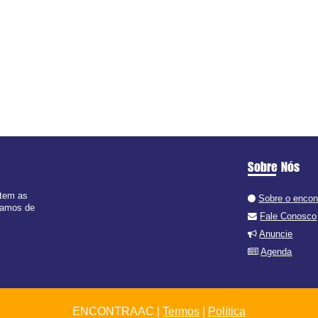
Sobre Nós
 tem as
Sobre o enco
 ramos de
Fale Conosco
Anuncie
Agenda
ENCONTRAAC |
Termos
|
Política