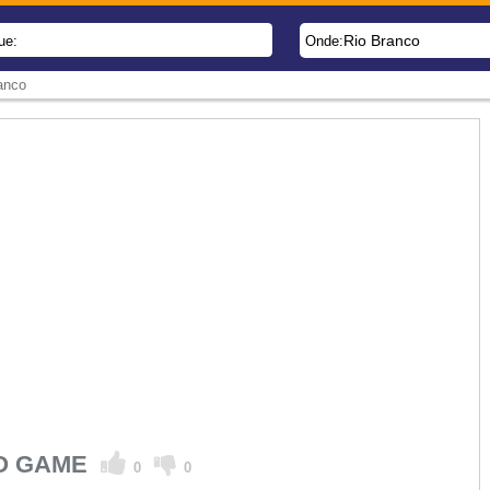
Rio Branco
ue:
Onde:
anco
EO GAME
0
0