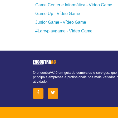
Game Center e Informática - Vídeo Game
Game Up - Vídeo Game
Junior Game - Vídeo Game
#Larryplaygame - Vídeo Game
ENCONTRA
AC
O encontraAC é um guia de comércios e serviços, que
principais empresas e profissionais nos mais variados
atividade.