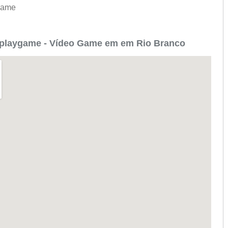
 Game
e
yplaygame - Vídeo Game em em Rio Branco