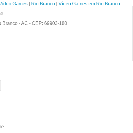
Vídeo Games
|
Rio Branco
|
Vídeo Games em Rio Branco
me
o Branco - AC - CEP: 69903-180
ame
e