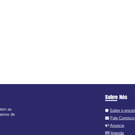
Sobre Nós
 tem as
Sobre o enco
 ramos de
Fale Conosco
Anuncie
Agenda