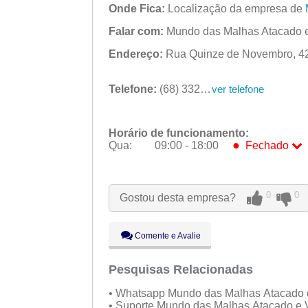
Onde Fica:
Localização da empresa de
Falar com:
Mundo das Malhas Atacado e
Endereço:
Rua Quinze de Novembro, 425
Telefone:
(68) 3324-0076
ver telefone
Horário de funcionamento:
●
Qua:
09:00 - 18:00
Fechado
Seg:
09:00 - 18:00
Ter:
09:00 - 18:00
0
0
Gostou desta empresa?
●
Qua:
09:00 - 18:00
Fechado
Qui:
09:00 - 18:00
Sex:
09:00 - 18:00
Comente e Avalie
Sáb:
Fechado
Dom:
Pesquisas Relacionadas
Fechado
• Whatsapp Mundo das Malhas Atacado 
• Suporte Mundo das Malhas Atacado e 