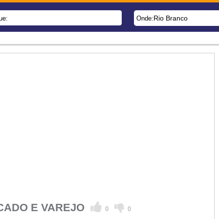
Rio Branco
ue:
Onde:
CADO E VAREJO
0
0