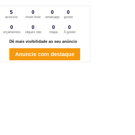
5
0
0
0
acessos
viram fone
whatsapp
gostei
0
0
0
0
orçamentos
cliques site
mapa
ñ gostei
Dê mais visibilidade ao seu anúncio
Anuncie com destaque