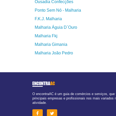
Ousadia Confecções
Ponto Sem Nó - Malharia
F.K.J. Malharia
Malharia Águia D`Ouro
Malharia Fkj
Malharia Gimania
Malharia João Pedro
ENCONTRA
AC
O encontraAC é um guia de comércios e serviços, que
principais empresas e profissionais nos mais variados
atividade.