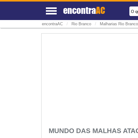
encontra
AC
O q
/
/
encontraAC
Rio Branco
Malharias Rio Branco
MUNDO DAS MALHAS ATA