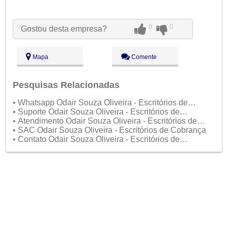
Seg:
09:00 - 18:00
Ter:
09:00 - 18:00
0
0
Gostou desta empresa?
Qua:
09:00 - 18:00
Qui:
09:00 - 18:00
Sex:
09:00 - 18:00
Aberto
agora
Mapa
Comente
Sáb:
Fechado
Dom:
Fechado
Pesquisas Relacionadas
• Whatsapp Odair Souza Oliveira - Escritórios de
Cobrança
• Suporte Odair Souza Oliveira - Escritórios de
Cobrança
• Atendimento Odair Souza Oliveira - Escritórios de
Cobrança
• SAC Odair Souza Oliveira - Escritórios de Cobrança
• Contato Odair Souza Oliveira - Escritórios de
Cobrança