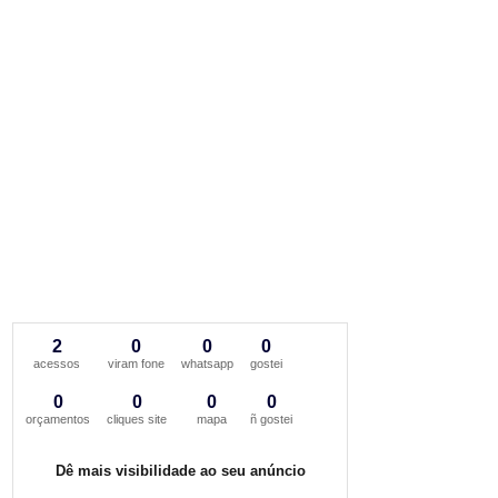
2
0
0
0
acessos
viram fone
whatsapp
gostei
0
0
0
0
orçamentos
cliques site
mapa
ñ gostei
Dê mais visibilidade ao seu anúncio