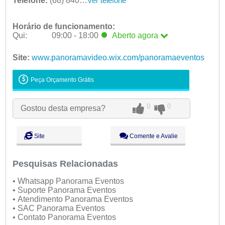
Telefone:
(68) 8402-2701
ver telefone
Horário de funcionamento:
Qui:
09:00 - 18:00
Aberto
agora
Seg:
09:00 - 18:00
Site:
www.panoramavideo.wix.com/panoramaeventos
Ter:
09:00 - 18:00
Qua:
09:00 - 18:00
Peça Orçamento Grátis
Qui:
09:00 - 18:00
Aberto
agora
Sex:
09:00 - 18:00
0
0
Gostou desta empresa?
Sáb:
Fechado
Dom:
Fechado
Site
Comente e Avalie
Pesquisas Relacionadas
• Whatsapp Panorama Eventos
• Suporte Panorama Eventos
• Atendimento Panorama Eventos
• SAC Panorama Eventos
• Contato Panorama Eventos